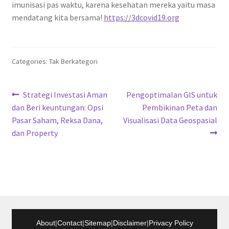
imunisasi pas waktu, karena kesehatan mereka yaitu masa
mendatang kita bersama!
https://3dcovid19.org
Categories: Tak Berkategori
Navigasi
Previous
Next
Strategi Investasi Aman
Pengoptimalan GIS untuk
post:
post:
dan Beri keuntungan: Opsi
Pembikinan Peta dan
pos
Pasar Saham, Reksa Dana,
Visualisasi Data Geospasial
dan Property
About
|
Contact
|
Sitemap
|
Disclaimer
|
Privacy Policy