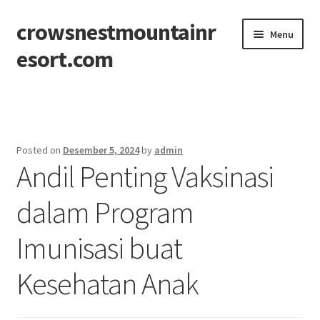
crowsnestmountainr
Skip
Skip
Menu
to
to
esort.com
navigation
content
Beranda
About
Posted on
Desember 5, 2024
by
admin
Andil Penting Vaksinasi
Contact
dalam Program
Disclaimer
Imunisasi buat
Privacy Policy
Kesehatan Anak
Sitemap