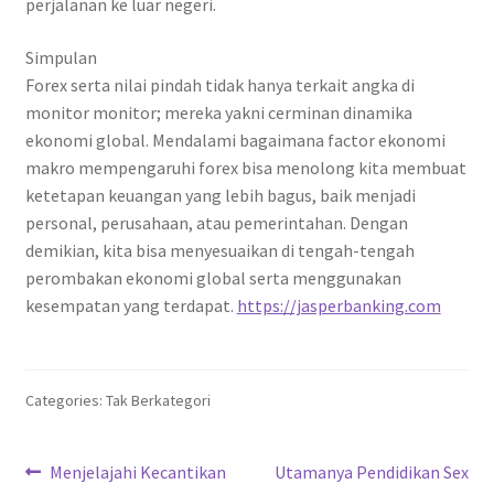
perjalanan ke luar negeri.
Simpulan
Forex serta nilai pindah tidak hanya terkait angka di
monitor monitor; mereka yakni cerminan dinamika
ekonomi global. Mendalami bagaimana factor ekonomi
makro mempengaruhi forex bisa menolong kita membuat
ketetapan keuangan yang lebih bagus, baik menjadi
personal, perusahaan, atau pemerintahan. Dengan
demikian, kita bisa menyesuaikan di tengah-tengah
perombakan ekonomi global serta menggunakan
kesempatan yang terdapat.
https://jasperbanking.com
Categories: Tak Berkategori
Navigasi
Previous
Next
Menjelajahi Kecantikan
Utamanya Pendidikan Sex