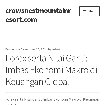
crowsnestmountainr
Skip
Skip
Menu
to
to
esort.com
navigation
content
Beranda
About
Posted on
Desember 16, 2024
by
admin
Forex serta Nilai Ganti:
Contact
Imbas Ekonomi Makro di
Disclaimer
Keuangan Global
Privacy Policy
Sitemap
Forex serta Nilai Ganti: Imbas Ekonomi Makro di Keuangan