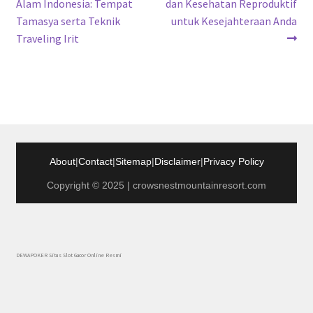
post:
post:
Alam Indonesia: Tempat
dan Kesehatan Reproduktif
pos
Tamasya serta Teknik
untuk Kesejahteraan Anda
Traveling Irit
About
|
Contact
|
Sitemap
|
Disclaimer
|
Privacy Policy
Copyright © 2025 | crowsnestmountainresort.com
DEWAPOKER Situs Slot Gacor Online Resmi