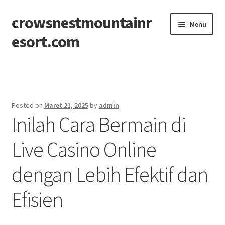
crowsnestmountainr
Skip
Skip
Menu
to
to
esort.com
navigation
content
Beranda
About
Posted on
Maret 21, 2025
by
admin
Inilah Cara Bermain di
Contact
Live Casino Online
Disclaimer
dengan Lebih Efektif dan
Privacy Policy
Efisien
Sitemap