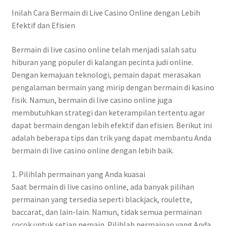
Inilah Cara Bermain di Live Casino Online dengan Lebih
Efektif dan Efisien
Bermain di live casino online telah menjadi salah satu
hiburan yang populer di kalangan pecinta judi online.
Dengan kemajuan teknologi, pemain dapat merasakan
pengalaman bermain yang mirip dengan bermain di kasino
fisik. Namun, bermain di live casino online juga
membutuhkan strategi dan keterampilan tertentu agar
dapat bermain dengan lebih efektif dan efisien. Berikut ini
adalah beberapa tips dan trik yang dapat membantu Anda
bermain di live casino online dengan lebih baik.
1. Pilihlah permainan yang Anda kuasai
Saat bermain di live casino online, ada banyak pilihan
permainan yang tersedia seperti blackjack, roulette,
baccarat, dan lain-lain. Namun, tidak semua permainan
cocok untuk setiap pemain. Pilihlah permainan yang Anda