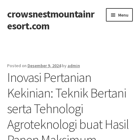
crowsnestmountainr
Skip
Skip
Menu
to
to
esort.com
navigation
content
Beranda
About
Posted on
Desember 9, 2024
by
admin
Inovasi Pertanian
Contact
Kekinian: Teknik Bertani
Disclaimer
serta Tehnologi
Privacy Policy
Agroteknologi buat Hasil
Sitemap
Panen Maksimum