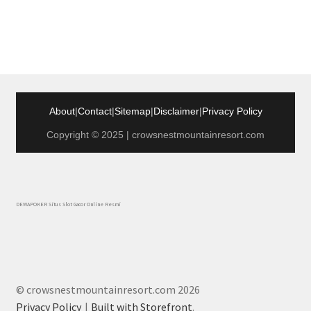
About
|
Contact
|
Sitemap
|
Disclaimer
|
Privacy Policy
Copyright © 2025 | crowsnestmountainresort.com
DEWAPOKER Situs Slot Gacor Online Resmi
© crowsnestmountainresort.com 2026
Privacy Policy
Built with Storefront
.