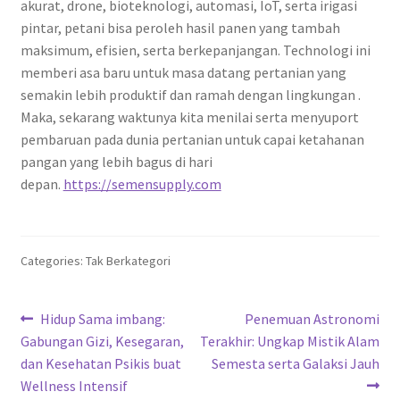
akurat, drone, bioteknologi, automasi, IoT, serta irigasi
pintar, petani bisa peroleh hasil panen yang tambah
maksimum, efisien, serta berkepanjangan. Technologi ini
memberi asa baru untuk masa datang pertanian yang
semakin lebih produktif dan ramah dengan lingkungan .
Maka, sekarang waktunya kita menilai serta menyuport
pembaruan pada dunia pertanian untuk capai ketahanan
pangan yang lebih bagus di hari
depan.
https://semensupply.com
Categories: Tak Berkategori
Navigasi
Previous
Next
Hidup Sama imbang:
Penemuan Astronomi
post:
post:
Gabungan Gizi, Kesegaran,
Terakhir: Ungkap Mistik Alam
pos
dan Kesehatan Psikis buat
Semesta serta Galaksi Jauh
Wellness Intensif