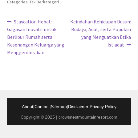
Categories: Tak Berkategori
Navigasi
Previous
Next
Staycation Hebat:
Keindahan Kehidupan Dusun:
post:
post:
Gagasan Inovatif untuk
Budaya, Adat, serta Populasi
pos
Berlibur Rumah serta
yang Menguatkan Etika
Kesenangan Keluarga yang
Istiadat
Menggembirakan
About
|
Contact
|
Sitemap
|
Disclaimer
|
Privacy Policy
Copyright © 2025 | crowsnestmountainresort.com