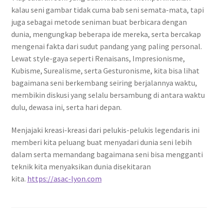
kalau seni gambar tidak cuma bab seni semata-mata, tapi
juga sebagai metode seniman buat berbicara dengan
dunia, mengungkap beberapa ide mereka, serta bercakap
mengenai fakta dari sudut pandang yang paling personal.
Lewat style-gaya seperti Renaisans, Impresionisme,
Kubisme, Surealisme, serta Gesturonisme, kita bisa lihat
bagaimana seni berkembang seiring berjalannya waktu,
membikin diskusi yang selalu bersambung di antara waktu
dulu, dewasa ini, serta hari depan.
Menjajaki kreasi-kreasi dari pelukis-pelukis legendaris ini
memberi kita peluang buat menyadari dunia seni lebih
dalam serta memandang bagaimana seni bisa mengganti
teknik kita menyaksikan dunia disekitaran
kita.
https://asac-lyon.com