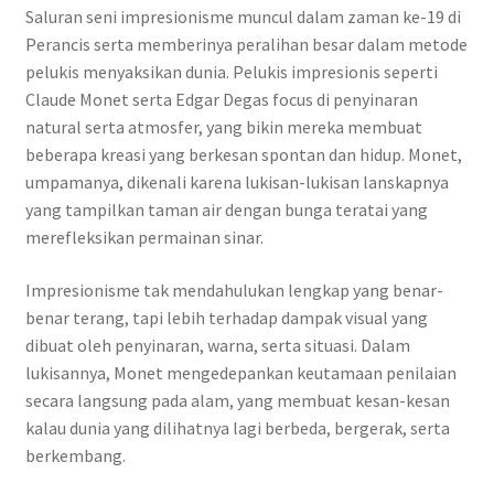
Saluran seni impresionisme muncul dalam zaman ke-19 di
Perancis serta memberinya peralihan besar dalam metode
pelukis menyaksikan dunia. Pelukis impresionis seperti
Claude Monet serta Edgar Degas focus di penyinaran
natural serta atmosfer, yang bikin mereka membuat
beberapa kreasi yang berkesan spontan dan hidup. Monet,
umpamanya, dikenali karena lukisan-lukisan lanskapnya
yang tampilkan taman air dengan bunga teratai yang
merefleksikan permainan sinar.
Impresionisme tak mendahulukan lengkap yang benar-
benar terang, tapi lebih terhadap dampak visual yang
dibuat oleh penyinaran, warna, serta situasi. Dalam
lukisannya, Monet mengedepankan keutamaan penilaian
secara langsung pada alam, yang membuat kesan-kesan
kalau dunia yang dilihatnya lagi berbeda, bergerak, serta
berkembang.