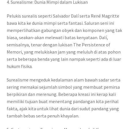
4. Surealisme: Dunia Mimpi dalam Lukisan
Pelukis surealis seperti Salvador Dalí serta René Magritte
bawa kita ke dunia mimpi serta fantasi. Saluran seni ini
memperlihatkan gabungan obyek dan komponen yang tak
biasa, seakan-akan melewati batas kenyataan. Dalí,
semisalnya, tenar dengan lukisan The Persistence of
Memori, yang melukiskan jam yang meluluh di atas pohon
serta beberapa benda yang lain nampak seperti ada di luar
hukum fisika.
Surealisme mengeduk kedalaman alam bawah sadar serta
sering memakai sejumlah simbol yang membuat pemirsa
berpikiran dan merenung. Beberapa kreasi ini kerap kali
memiliki tujuan buat menentang pandangan kita perihal
fakta, ajak kita untuk lihat dunia dari sudut pandang yang
tambah bebas serta penuh khayalan.