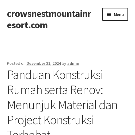
crowsnestmountainr
Skip
Skip
Menu
to
to
esort.com
navigation
content
Beranda
About
Posted on
Desember 21, 2024
by
admin
Panduan Konstruksi
Contact
Rumah serta Renov:
Disclaimer
Menunjuk Material dan
Privacy Policy
Project Konstruksi
Sitemap
Terhebat