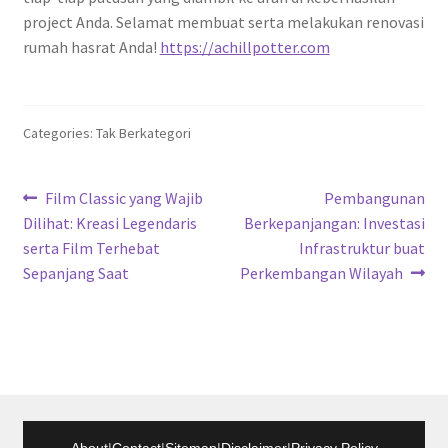
project Anda. Selamat membuat serta melakukan renovasi
rumah hasrat Anda!
https://achillpotter.com
Categories: Tak Berkategori
Navigasi
Previous
Next
Film Classic yang Wajib
Pembangunan
post:
post:
Dilihat: Kreasi Legendaris
Berkepanjangan: Investasi
pos
serta Film Terhebat
Infrastruktur buat
Sepanjang Saat
Perkembangan Wilayah