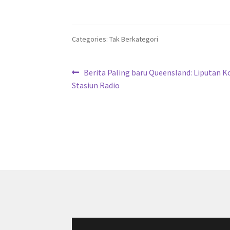
Categories: Tak Berkategori
Navigasi
Previous
Berita Paling baru Queensland: Liputan Ko
post:
Stasiun Radio
pos