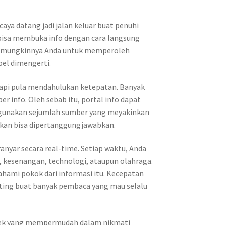
caya datang jadi jalan keluar buat penuhi
 bisa membuka info dengan cara langsung
a memungkinnya Anda untuk memperoleh
pel dimengerti.
api pula mendahulukan ketepatan. Banyak
 info. Oleh sebab itu, portal info dapat
n gunakan sejumlah sumber yang meyakinkan
pkan bisa dipertanggungjawabkan.
anyar secara real-time. Setiap waktu, Anda
i, kesenangan, technologi, ataupun olahraga.
hami pokok dari informasi itu. Kecepatan
nting buat banyak pembaca yang mau selalu
 spek yang mempermudah dalam nikmati