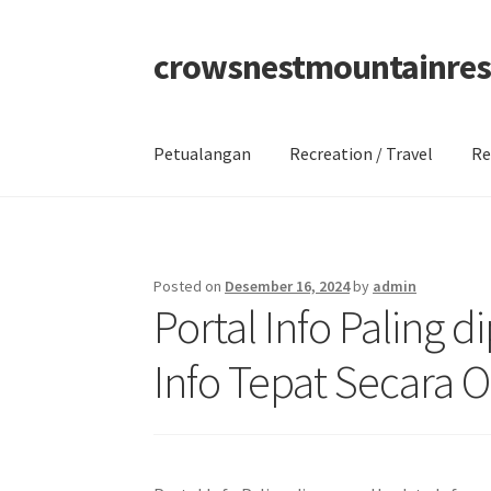
crowsnestmountainres
Skip
Skip
to
to
navigation
content
Petualangan
Recreation / Travel
Re
Beranda
About
Contact
Disclaimer
Privacy Po
Posted on
Desember 16, 2024
by
admin
Portal Info Paling 
Info Tepat Secara O