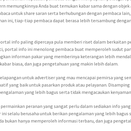
odern memungkinnya Anda buat temukan kabar sama dengan objek 
baca untuk share saran serta berhubungan dengan pembaca lai
ilihan ini, tiap-tiap pembaca dapat berasa lebih tersambung deng
portal info paling dipercaya pula memberi riset dalam berkaitan 
i, portal info ini menolong pembaca buat memperoleh sudut pan
angkan informan pakar yang memberinya keterangan lebih mend
abar biasa, dan juga pengetahuan yang makin lebih dalam.
kelapangan untuk advertiser yang mau mencapai pemirsa yang sem
rnatif yang baik untuk pasarkan produk atau pelayanan. Disamping 
engalaman yang lebih bagus serta tidak mengacaukan kenyama
a permainkan peranan yang sangat perlu dalam sediakan info yang
ar ini selalu berusaha untuk berikan pengalaman yang lebih ba
Anda bukan hanya memperoleh informasi terbaru, dan juga pengeta