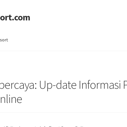
ort.com
sort
licy
Sitemap
dipercaya: Up-date Informasi 
nline