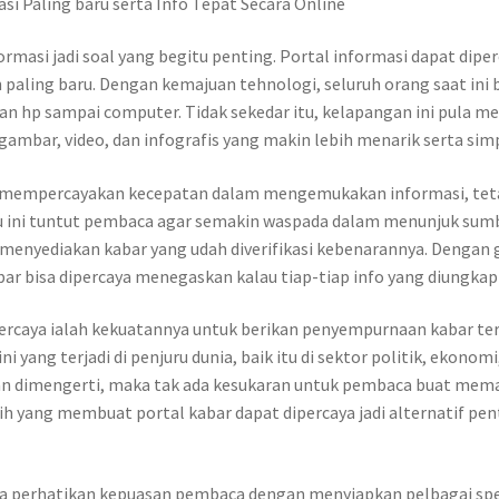
asi Paling baru serta Info Tepat Secara Online
formasi jadi soal yang begitu penting. Portal informasi dapat diper
 paling baru. Dengan kemajuan tehnologi, seluruh orang saat ini
ngan hp sampai computer. Tidak sekedar itu, kelapangan ini pul
 gambar, video, dan infografis yang makin lebih menarik serta sim
ya mempercayakan kecepatan dalam mengemukakan informasi, tet
u ini tuntut pembaca agar semakin waspada dalam menunjuk sumber
menyediakan kabar yang udah diverifikasi kebenarannya. Denga
ar bisa dipercaya menegaskan kalau tiap-tiap info yang diungka
percaya ialah kekuatannya untuk berikan penyempurnaan kabar ter
ang terjadi di penjuru dunia, baik itu di sektor politik, ekonom
an dimengerti, maka tak ada kesukaran untuk pembaca buat mema
ih yang membuat portal kabar dapat dipercaya jadi alternatif pe
a juga perhatikan kepuasan pembaca dengan menyiapkan pelbagai