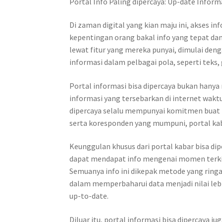
Portal Info Paling dipercaya: Up-date Inform
Di zaman digital yang kian maju ini, akses in
kepentingan orang bakal info yang tepat dan
lewat fitur yang mereka punyai, dimulai de
informasi dalam pelbagai pola, seperti teks,
Portal informasi bisa dipercaya bukan han
informasi yang tersebarkan di internet wakt
dipercaya selalu mempunyai komitmen buat 
serta koresponden yang mumpuni, portal kab
Keunggulan khusus dari portal kabar bisa di
dapat mendapat info mengenai momen terkini y
Semuanya info ini dikepak metode yang ring
dalam memperbaharui data menjadi nilai leb
up-to-date.
Diluar itu, portal informasi bisa dipercay