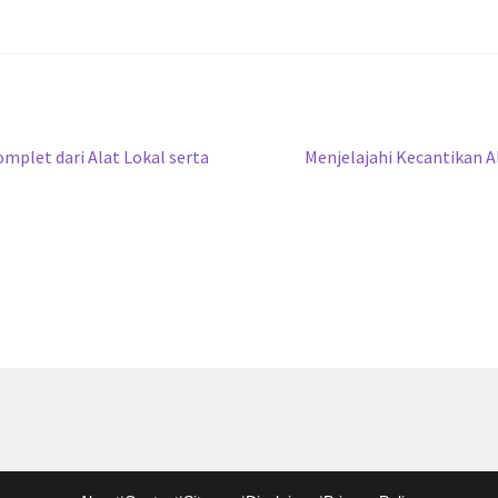
Next
mplet dari Alat Lokal serta
Menjelajahi Kecantikan 
post: