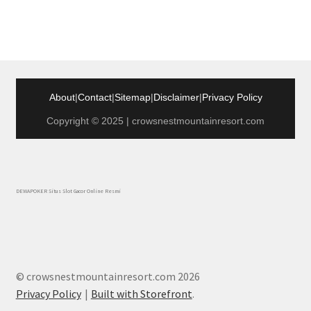
About
|
Contact
|
Sitemap
|
Disclaimer
|
Privacy Policy
Copyright © 2025 | crowsnestmountainresort.com
DEWAPOKER Situs Slot Gacor Online Resmi
© crowsnestmountainresort.com 2026
Privacy Policy
Built with Storefront
.