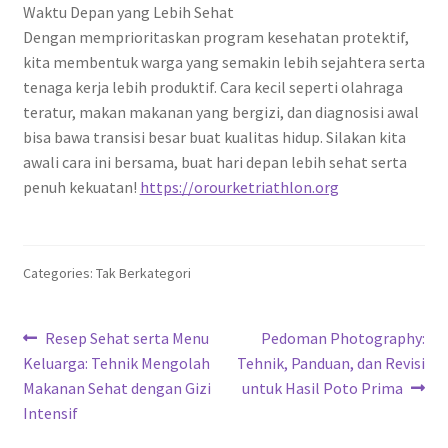
Waktu Depan yang Lebih Sehat
Dengan memprioritaskan program kesehatan protektif,
kita membentuk warga yang semakin lebih sejahtera serta
tenaga kerja lebih produktif. Cara kecil seperti olahraga
teratur, makan makanan yang bergizi, dan diagnosisi awal
bisa bawa transisi besar buat kualitas hidup. Silakan kita
awali cara ini bersama, buat hari depan lebih sehat serta
penuh kekuatan!
https://orourketriathlon.org
Categories: Tak Berkategori
Navigasi
Previous
Next
Resep Sehat serta Menu
Pedoman Photography:
post:
post:
Keluarga: Tehnik Mengolah
Tehnik, Panduan, dan Revisi
pos
Makanan Sehat dengan Gizi
untuk Hasil Poto Prima
Intensif