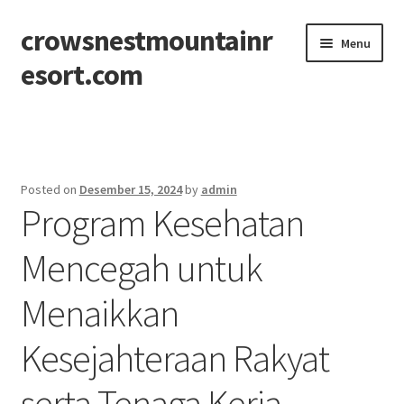
crowsnestmountainr
Skip
Skip
Menu
to
to
esort.com
navigation
content
Beranda
About
Posted on
Desember 15, 2024
by
admin
Program Kesehatan
Contact
Mencegah untuk
Disclaimer
Menaikkan
Privacy Policy
Kesejahteraan Rakyat
Sitemap
serta Tenaga Kerja