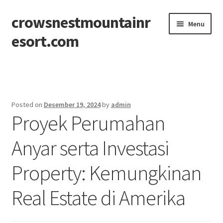
crowsnestmountainr
Skip
Skip
Menu
to
to
esort.com
navigation
content
Beranda
About
Posted on
Desember 19, 2024
by
admin
Proyek Perumahan
Contact
Anyar serta Investasi
Disclaimer
Property: Kemungkinan
Privacy Policy
Real Estate di Amerika
Sitemap