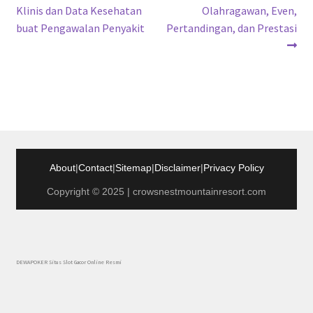
post:
post:
Klinis dan Data Kesehatan
Olahragawan, Even,
pos
buat Pengawalan Penyakit
Pertandingan, dan Prestasi
About
|
Contact
|
Sitemap
|
Disclaimer
|
Privacy Policy
Copyright © 2025 | crowsnestmountainresort.com
DEWAPOKER Situs Slot Gacor Online Resmi