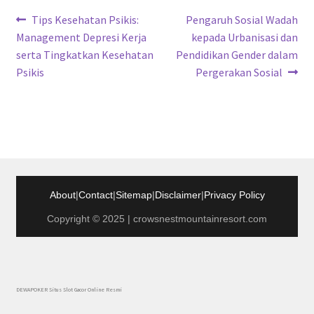
Navigasi
Previous
Next
Tips Kesehatan Psikis:
Pengaruh Sosial Wadah
post:
post:
Management Depresi Kerja
kepada Urbanisasi dan
pos
serta Tingkatkan Kesehatan
Pendidikan Gender dalam
Psikis
Pergerakan Sosial
About
|
Contact
|
Sitemap
|
Disclaimer
|
Privacy Policy
Copyright © 2025 | crowsnestmountainresort.com
DEWAPOKER Situs Slot Gacor Online Resmi