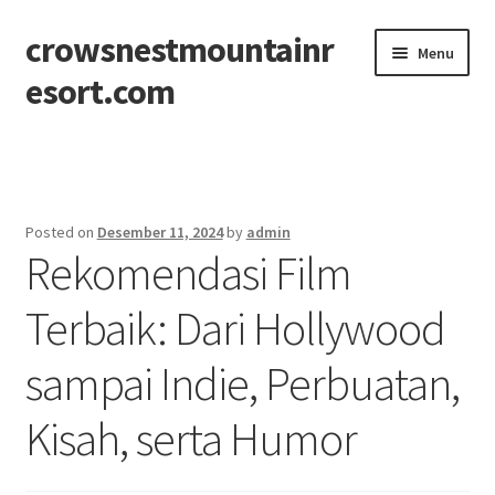
crowsnestmountainr
Skip
Skip
Menu
to
to
esort.com
navigation
content
Beranda
About
Posted on
Desember 11, 2024
by
admin
Rekomendasi Film
Contact
Terbaik: Dari Hollywood
Disclaimer
sampai Indie, Perbuatan,
Privacy Policy
Kisah, serta Humor
Sitemap