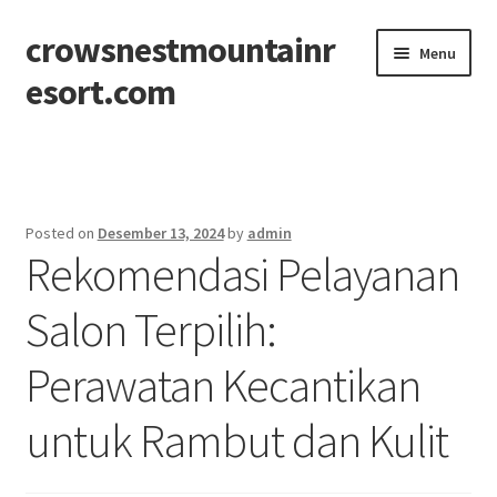
crowsnestmountainr
Skip
Skip
Menu
to
to
esort.com
navigation
content
Beranda
About
Posted on
Desember 13, 2024
by
admin
Rekomendasi Pelayanan
Contact
Salon Terpilih:
Disclaimer
Perawatan Kecantikan
Privacy Policy
untuk Rambut dan Kulit
Sitemap