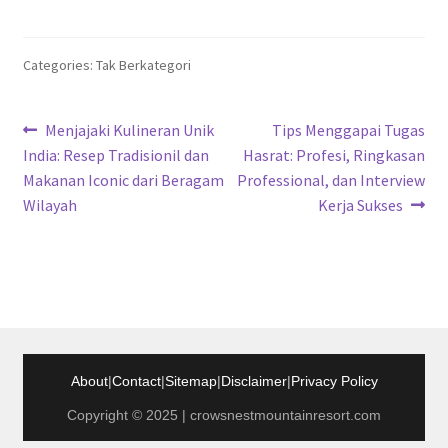
Categories: Tak Berkategori
Navigasi
Previous
Next
Menjajaki Kulineran Unik
Tips Menggapai Tugas
post:
post:
India: Resep Tradisionil dan
Hasrat: Profesi, Ringkasan
pos
Makanan Iconic dari Beragam
Professional, dan Interview
Wilayah
Kerja Sukses
About
|
Contact
|
Sitemap
|
Disclaimer
|
Privacy Policy
Copyright © 2025 | crowsnestmountainresort.com