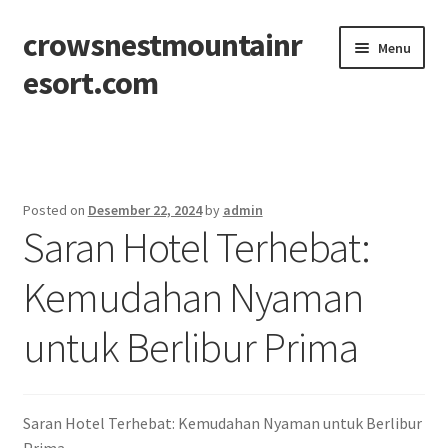
crowsnestmountainr
Skip
Skip
Menu
to
to
esort.com
navigation
content
Beranda
About
Posted on
Desember 22, 2024
by
admin
Saran Hotel Terhebat:
Contact
Kemudahan Nyaman
Disclaimer
untuk Berlibur Prima
Privacy Policy
Sitemap
Saran Hotel Terhebat: Kemudahan Nyaman untuk Berlibur