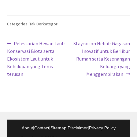
Categories: Tak Berkategori
Navigasi
Previous
Next
Pelestarian Hewan Laut:
Staycation Hebat: Gagasan
post:
post:
Konservasi Biota serta
Inovatif untuk Berlibur
pos
Ekosistem Laut untuk
Rumah serta Kesenangan
Kehidupan yang Terus-
Keluarga yang
terusan
Menggembirakan
About
|
Contact
|
Sitemap
|
Disclaimer
|
Privacy Policy