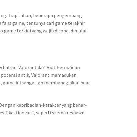
osong. Tiap tahun, beberapa pengembang
fans game, tentunya cari game terakhir
 game terkini yang wajib dicoba, dimulai
rhatian. Valorant dari Riot Permainan
 potensi antik, Valorant memadukan
ng, game ini sangatlah membahagiakan buat
. Dengan kepribadian-karakter yang benar-
sifikasi inovatif, seperti skema respawn