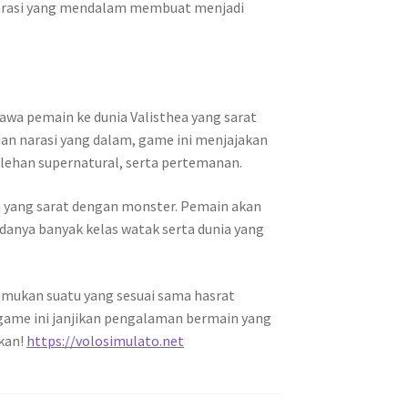
 narasi yang mendalam membuat menjadi
bawa pemain ke dunia Valisthea yang sarat
an narasi yang dalam, game ini menjajakan
lehan supernatural, serta pertemanan.
ia yang sarat dengan monster. Pemain akan
danya banyak kelas watak serta dunia yang
emukan suatu yang sesuai sama hasrat
 game ini janjikan pengalaman bermain yang
kan!
https://volosimulato.net