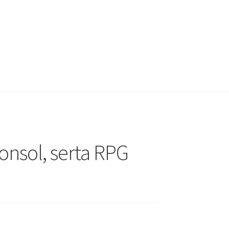
onsol, serta RPG