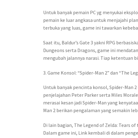
Untuk banyak pemain PC yg menyukai eksploitas
pemain ke luar angkasa untuk menjajahi pl
terbuka yang luas, game ini tawarkan kebeb
Saat itu, Baldur’s Gate 3 yakni RPG berbasi
Dungeons serta Dragons, game ini mendatan
mengubah jalannya narasi. Tiap ketentuan b
3. Game Konsol: “Spider-Man 2” dan “The Leg
Untuk banyak pencinta konsol, Spider-Man 2 
penjelajahan Peter Parker serta Miles Moral
merasai kesan jadi Spider-Man yang kenyata
Man 2 berikan pengalaman yang semakin lebih
Di lain bagian, The Legend of Zelda: Tears o
Dalam game ini, Link kembali di dalam peng