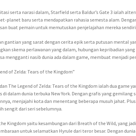
i serta narasi dalam, Starfield serta Baldur’s Gate 3 ialah alter
anet-planet baru serta mendapatkan rahasia semesta alam. Deng
asan buat pemain untuk memutuskan penjelajahan mereka sendiri
skan gantian yang sarat dengan cerita epik serta putusan mental 
gkan skema perlawanan yang dalam, hubungan kepribadian yang 
isa mengganti nasib dunia ada dalam game, membuat menjadi pen
end of Zelda: Tears of the Kingdom”
dan The Legend of Zelda: Tears of the Kingdom ialah dua game ya
es di dalam dunia terbuka New York. Dengan grafis yang gemilang 
annya, menjajahi kota dan menentang beberapa musuh jahat. Plus
 sengit dari seri sebelumnya.
f the Kingdom yaitu kesambungan dari Breath of the Wild, yang jad
embaraan untuk selamatkan Hyrule dari teror besar. Dengan dunia