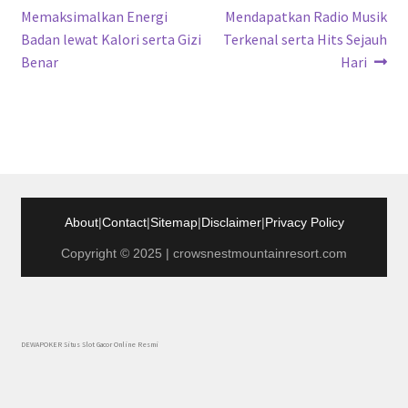
post:
post:
Memaksimalkan Energi
Mendapatkan Radio Musik
pos
Badan lewat Kalori serta Gizi
Terkenal serta Hits Sejauh
Benar
Hari
About
|
Contact
|
Sitemap
|
Disclaimer
|
Privacy Policy
Copyright © 2025 | crowsnestmountainresort.com
DEWAPOKER Situs Slot Gacor Online Resmi