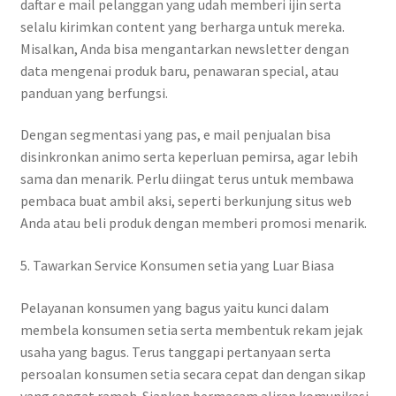
daftar e mail pelanggan yang udah memberi ijin serta
selalu kirimkan content yang berharga untuk mereka.
Misalkan, Anda bisa mengantarkan newsletter dengan
data mengenai produk baru, penawaran special, atau
panduan yang berfungsi.
Dengan segmentasi yang pas, e mail penjualan bisa
disinkronkan animo serta keperluan pemirsa, agar lebih
sama dan menarik. Perlu diingat terus untuk membawa
pembaca buat ambil aksi, seperti berkunjung situs web
Anda atau beli produk dengan memberi promosi menarik.
5. Tawarkan Service Konsumen setia yang Luar Biasa
Pelayanan konsumen yang bagus yaitu kunci dalam
membela konsumen setia serta membentuk rekam jejak
usaha yang bagus. Terus tanggapi pertanyaan serta
persoalan konsumen setia secara cepat dan dengan sikap
yang sangat ramah. Siapkan bermacam aliran komunikasi,