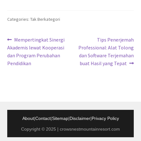
Categories: Tak Berkategori
Navigasi
Previous
Next
Mempertingkat Sinergi
Tips Penerjemah
post:
post:
Akademis lewat Kooperasi
Professional: Alat Tolong
pos
dan Program Perubahan
dan Software Terjemahan
Pendidikan
buat Hasil yang Tepat
About
|
Contact
|
Sitemap
|
Disclaimer
|
Privacy Policy
Copyright © 2025 | crowsnestmountainresort.com