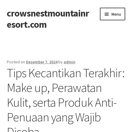
crowsnestmountainr
Skip
Skip
Menu
to
to
esort.com
navigation
content
Beranda
About
Posted on
Desember 7, 2024
by
admin
Tips Kecantikan Terakhir:
Contact
Make up, Perawatan
Disclaimer
Kulit, serta Produk Anti-
Privacy Policy
Penuaan yang Wajib
Sitemap
Dicoba