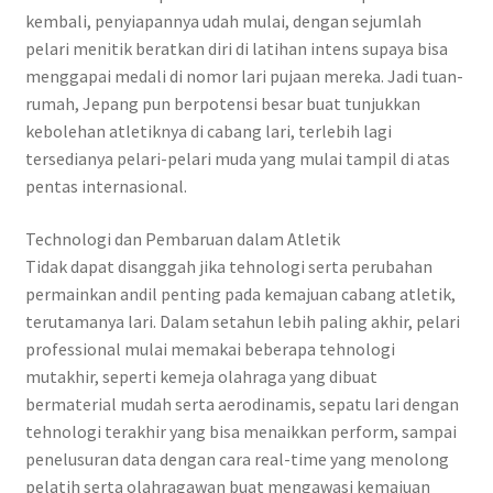
kembali, penyiapannya udah mulai, dengan sejumlah
pelari menitik beratkan diri di latihan intens supaya bisa
menggapai medali di nomor lari pujaan mereka. Jadi tuan-
rumah, Jepang pun berpotensi besar buat tunjukkan
kebolehan atletiknya di cabang lari, terlebih lagi
tersedianya pelari-pelari muda yang mulai tampil di atas
pentas internasional.
Technologi dan Pembaruan dalam Atletik
Tidak dapat disanggah jika tehnologi serta perubahan
permainkan andil penting pada kemajuan cabang atletik,
terutamanya lari. Dalam setahun lebih paling akhir, pelari
professional mulai memakai beberapa tehnologi
mutakhir, seperti kemeja olahraga yang dibuat
bermaterial mudah serta aerodinamis, sepatu lari dengan
tehnologi terakhir yang bisa menaikkan perform, sampai
penelusuran data dengan cara real-time yang menolong
pelatih serta olahragawan buat mengawasi kemajuan