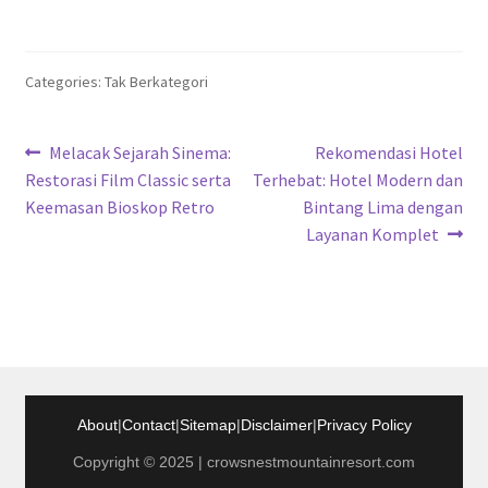
Categories: Tak Berkategori
Navigasi
Previous
Next
Melacak Sejarah Sinema:
Rekomendasi Hotel
post:
post:
Restorasi Film Classic serta
Terhebat: Hotel Modern dan
pos
Keemasan Bioskop Retro
Bintang Lima dengan
Layanan Komplet
About
|
Contact
|
Sitemap
|
Disclaimer
|
Privacy Policy
Copyright © 2025 | crowsnestmountainresort.com