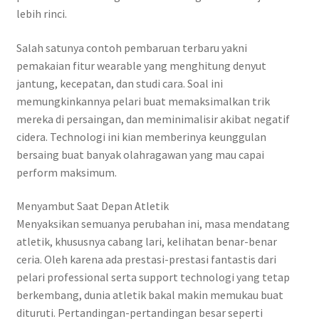
lebih rinci.
Salah satunya contoh pembaruan terbaru yakni
pemakaian fitur wearable yang menghitung denyut
jantung, kecepatan, dan studi cara. Soal ini
memungkinkannya pelari buat memaksimalkan trik
mereka di persaingan, dan meminimalisir akibat negatif
cidera. Technologi ini kian memberinya keunggulan
bersaing buat banyak olahragawan yang mau capai
perform maksimum.
Menyambut Saat Depan Atletik
Menyaksikan semuanya perubahan ini, masa mendatang
atletik, khususnya cabang lari, kelihatan benar-benar
ceria. Oleh karena ada prestasi-prestasi fantastis dari
pelari professional serta support technologi yang tetap
berkembang, dunia atletik bakal makin memukau buat
dituruti. Pertandingan-pertandingan besar seperti