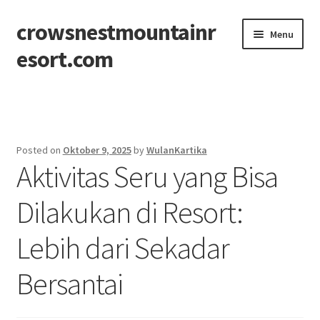
crowsnestmountainr
Skip
Skip
Menu
to
to
esort.com
navigation
content
Beranda
About
Posted on
Oktober 9, 2025
by
WulanKartika
Aktivitas Seru yang Bisa
Contact
Dilakukan di Resort:
Disclaimer
Lebih dari Sekadar
Privacy Policy
Bersantai
Sitemap