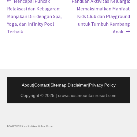
Navigasi
Previous
Next
Mencapai Puncak
Panduan Aktivitas Keluarga:
post:
post:
Relaksasi dan Kebugaran:
Memaksimalkan Manfaat
pos
Manjakan Diri dengan Spa,
Kids Club dan Playground
Yoga, dan Infinity Pool
untuk Tumbuh Kembang
Terbaik
Anak
About
|
Contact
|
Sitemap
|
Disclaimer
|
Privacy Policy
Copyright © 2025 | crowsnestmountainresort.com
DEWAPOKER Situs Slot Gacor Online Resmi