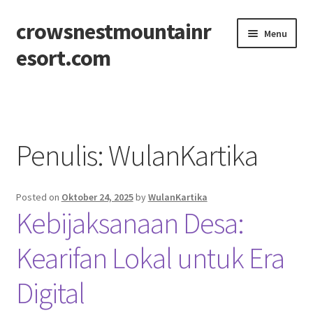
crowsnestmountainr
Skip
Skip
Menu
to
to
esort.com
navigation
content
Beranda
About
Penulis:
WulanKartika
Contact
Posted on
Oktober 24, 2025
by
WulanKartika
Disclaimer
Kebijaksanaan Desa:
Privacy Policy
Kearifan Lokal untuk Era
Sitemap
Digital