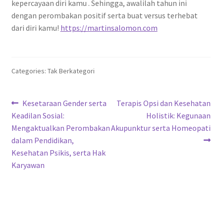
kepercayaan diri kamu . Sehingga, awalilah tahun ini
dengan perombakan positif serta buat versus terhebat
dari diri kamu!
https://martinsalomon.com
Categories: Tak Berkategori
Navigasi
Previous
Next
Kesetaraan Gender serta
Terapis Opsi dan Kesehatan
post:
post:
Keadilan Sosial:
Holistik: Kegunaan
pos
Mengaktualkan Perombakan
Akupunktur serta Homeopati
dalam Pendidikan,
Kesehatan Psikis, serta Hak
Karyawan