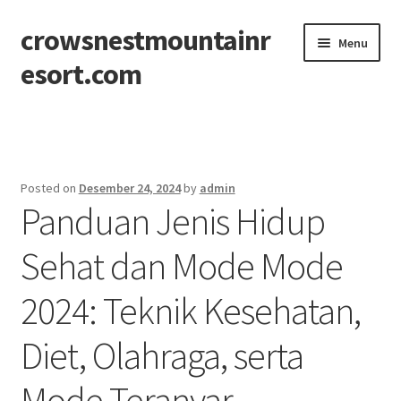
crowsnestmountainr
Skip
Skip
Menu
to
to
esort.com
navigation
content
Beranda
About
Posted on
Desember 24, 2024
by
admin
Panduan Jenis Hidup
Contact
Sehat dan Mode Mode
Disclaimer
2024: Teknik Kesehatan,
Privacy Policy
Diet, Olahraga, serta
Sitemap
Mode Teranyar