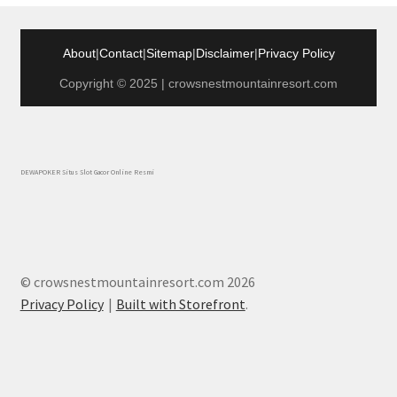
About
|
Contact
|
Sitemap
|
Disclaimer
|
Privacy Policy
Copyright © 2025 | crowsnestmountainresort.com
DEWAPOKER Situs Slot Gacor Online Resmi
© crowsnestmountainresort.com 2026
Privacy Policy
Built with Storefront
.