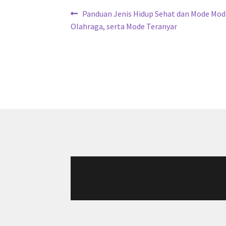
Navigasi
Previous
Panduan Jenis Hidup Sehat dan Mode Mode
post:
Olahraga, serta Mode Teranyar
pos