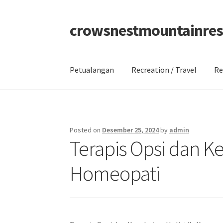
crowsnestmountainres
Skip
Skip
to
to
navigation
content
Petualangan
Recreation / Travel
Re
Beranda
About
Contact
Disclaimer
Privacy Po
Posted on
Desember 25, 2024
by
admin
Terapis Opsi dan K
Homeopati