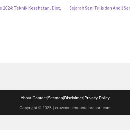
Next
 2024: Teknik Kesehatan, Diet,
Sejarah Seni Tulis dan Andil 
post:
About
|
Contact
|
Sitemap
|
Disclaimer
|
Privacy Policy
Copyright © 2025 | crowsnestmountainresort.com