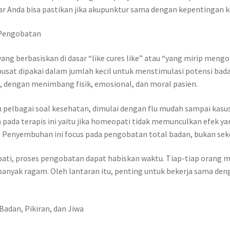
ar Anda bisa pastikan jika akupunktur sama dengan kepentingan 
 Pengobatan
 berbasiskan di dasar “like cures like” atau “yang mirip mengo
usat dipakai dalam jumlah kecil untuk menstimulasi potensi bada
, dengan menimbang fisik, emosional, dan moral pasien.
pelbagai soal kesehatan, dimulai dengan flu mudah sampai kasus 
n pada terapis ini yaitu jika homeopati tidak memunculkan efek 
. Penyembuhan ini focus pada pengobatan total badan, bukan se
ti, proses pengobatan dapat habiskan waktu. Tiap-tiap orang mi
 banyak ragam. Oleh lantaran itu, penting untuk bekerja sama de
adan, Pikiran, dan Jiwa