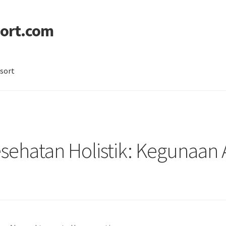
ort.com
sort
licy
Sitemap
esehatan Holistik: Kegunaan