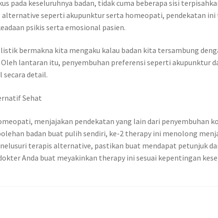
s pada keseluruhnya badan, tidak cuma beberapa sisi terpisahk
is alternative seperti akupunktur serta homeopati, pendekatan ini
eadaan psikis serta emosional pasien.
tik bermakna kita mengaku kalau badan kita tersambung dengan 
i. Oleh lantaran itu, penyembuhan preferensi seperti akupunktur
secara detail.
ernatif Sehat
 homeopati, menjajakan pendekatan yang lain dari penyembuhan ko
ehan badan buat pulih sendiri, ke-2 therapy ini menolong menjag
elusuri terapis alternative, pastikan buat mendapat petunjuk d
okter Anda buat meyakinkan therapy ini sesuai kepentingan kes