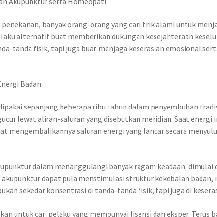
aan Akupunktur serta Homeopati
 penekanan, banyak orang-orang yang cari trik alami untuk menj
laku alternatif buat memberikan dukungan kesejahteraan keselu
tanda fisik, tapi juga buat menjaga keserasian emosional serta p
Energi Badan
 dipakai sepanjang beberapa ribu tahun dalam penyembuhan tradi
gucur lewat aliran-saluran yang disebutkan meridian. Saat energi 
t mengembalikannya saluran energi yang lancar secara menyulut 
upunktur dalam menanggulangi banyak ragam keadaan, dimulai dari
, akupunktur dapat pula menstimulasi struktur kekebalan badan, 
an sekedar konsentrasi di tanda-tanda fisik, tapi juga di kesera
akan untuk cari pelaku yang mempunyai lisensi dan eksper. Terus 