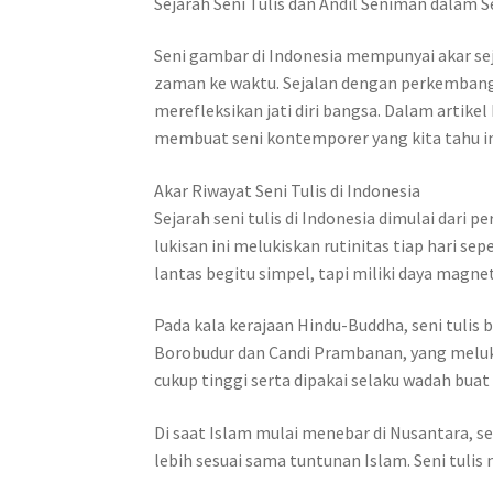
Sejarah Seni Tulis dan Andil Seniman dalam 
Seni gambar di Indonesia mempunyai akar sej
zaman ke waktu. Sejalan dengan perkemban
merefleksikan jati diri bangsa. Dalam artike
membuat seni kontemporer yang kita tahu ini
Akar Riwayat Seni Tulis di Indonesia
Sejarah seni tulis di Indonesia dimulai dari 
lukisan ini melukiskan rutinitas tiap hari 
lantas begitu simpel, tapi miliki daya mag
Pada kala kerajaan Hindu-Buddha, seni tulis b
Borobudur dan Candi Prambanan, yang melukis
cukup tinggi serta dipakai selaku wadah bu
Di saat Islam mulai menebar di Nusantara, se
lebih sesuai sama tuntunan Islam. Seni tulis