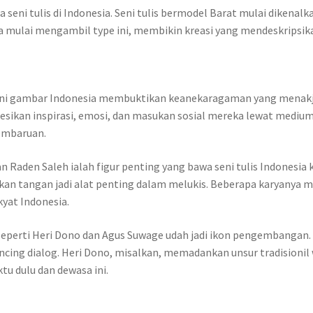
eni tulis di Indonesia. Seni tulis bermodel Barat mulai dikenalkan
a mulai mengambil type ini, membikin kreasi yang mendeskripsi
ni gambar Indonesia membuktikan keanekaragaman yang menakjubk
resikan inspirasi, emosi, dan masukan sosial mereka lewat medium
pembaruan.
an Raden Saleh ialah figur penting yang bawa seni tulis Indonesia
unakan tangan jadi alat penting dalam melukis. Beberapa karyany
yat Indonesia.
eperti Heri Dono dan Agus Suwage udah jadi ikon pengembangan. 
ncing dialog. Heri Dono, misalkan, memadankan unsur tradisionil 
 dulu dan dewasa ini.