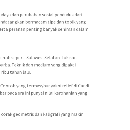
udaya dan perubahan sosial penduduk dari
endatangkan bermacam tipe dan topik yang
a serta peranan penting banyak seniman dalam
daerah seperti Sulawesi Selatan. Lukisan-
 purba. Teknik dan medium yang dipakai
ibu tahun lalu.
. Contoh yang termasyhur yakni relief di Candi
r pada era ini punyai nilai kerohanian yang
i corak geometris dan kaligrafi yang makin