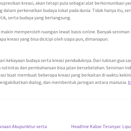
ekspresikan kreasi, akan tetapi pula sebagai alat berkomunikasi 
 dalam perkenalkan budaya lokal pada dunia. Tidak hanya itu, seni 
itik, serta budaya yang berlangsung.
mbar makin memperoleh ruangan lewat basis online. Banyak senim
a kreasi yang bisa dicicipi oleh siapa pun, dimanapun.
ari kekayaan budaya serta kreasi penduduknya. Dari lukisan gua s
utinitas dan pembaharuan bisa jalan bersebelahan. Seniman Ind
easi buat membuat beberapa kreasi yang berkaitan di waktu kekinian
engakibatkan dialog, dan membentuk jaringan antara manusia.
h
Next
gunaan Akupunktur serta
Headline Kabar Teranyar: Lipu