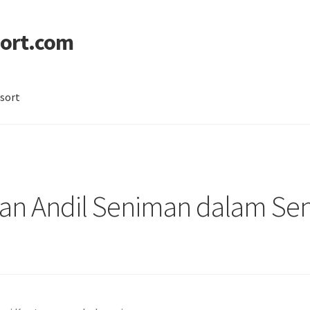
ort.com
sort
licy
Sitemap
 dan Andil Seniman dalam S