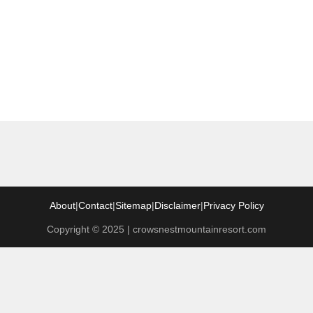
post:
About
|
Contact
|
Sitemap
|
Disclaimer
|
Privacy Policy
Copyright © 2025 | crowsnestmountainresort.com