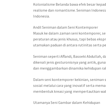
Kolonialisme Belanda bawa efek besar kepada s
realisme dan romantisme. Seniman Indonesi
Indonesia.
Andil Seniman dalam Seni Kontemporer
Masuk ke dalam zaman seni kontemporer, se
peraturan atau jenis khusus, tapi bebas eksp
utamakan paduan di antara rutinitas serta 
Seniman seperti Affandi, Basoeki Abdullah, d
dikenali jenis gesturonisnya yang antik, g
dan menggambarkan dinamika kehidupan rak
Dalam seni kontemporer kekinian, seniman s
sosial melalui cara yang inovatif serta mema
membentuk kreasi yang mempertautkan waktu
Utamanya Seni Gambar dalam Kehidupan