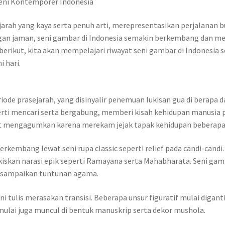
Seni Kontemporer Indonesia
arah yang kaya serta penuh arti, merepresentasikan perjalanan b
gan jaman, seni gambar di Indonesia semakin berkembang dan m
l berikut, kita akan mempelajari riwayat seni gambar di Indonesi
 hari.
periode prasejarah, yang disinyalir penemuan lukisan gua di berapa 
seperti mencari serta bergabung, memberi kisah kehidupan manusia
net mengagumkan karena merekam jejak tapak kehidupan beberapa r
erkembang lewat seni rupa classic seperti relief pada candi-candi
kan narasi epik seperti Ramayana serta Mahabharata. Seni gamba
at sampaikan tuntunan agama.
ni tulis merasakan transisi. Beberapa unsur figuratif mulai digant
 mulai juga muncul di bentuk manuskrip serta dekor mushola.