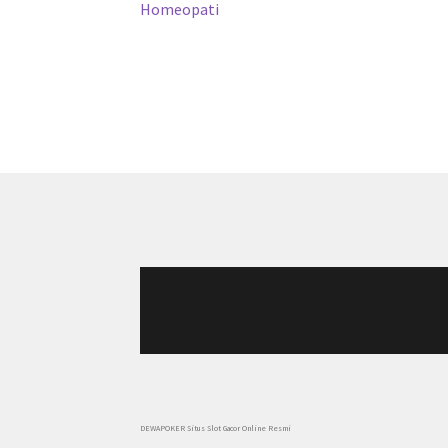
post:
Homeopati
pos
DEWAPOKER Situs Slot Gacor Online Resmi