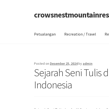
crowsnestmountainres
Skip
Skip
to
to
navigation
content
Petualangan
Recreation / Travel
Re
Beranda
About
Contact
Disclaimer
Privacy Po
Posted on
Desember 25, 2024
by
admin
Sejarah Seni Tulis
Indonesia