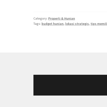
Category:
Properti & Hunian
Tags:
budget hunian
,
lokasi strategis
,
tips memil