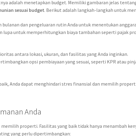
tnya adalah menetapkan budget. Memiliki gambaran jelas tentang
 hunian sesuai budget
. Berikut adalah langkah-langkah untuk men
n bulanan dan pengeluaran rutin Anda untuk menentukan anggara
 lupa untuk memperhitungkan biaya tambahan seperti pajak prope
oritas antara lokasi, ukuran, dan fasilitas yang Anda inginkan.
rtimbangkan opsi pembiayaan yang sesuai, seperti KPR atau pi
ik, Anda dapat menghindari stres finansial dan memilih proper
yamanan Anda
m memilih properti. Fasilitas yang baik tidak hanya menambah ke
enting yang perlu dipertimbangkan: