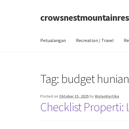
crowsnestmountainres
Skip
Skip
to
to
navigation
content
Petualangan
Recreation / Travel
Re
Beranda
About
Contact
Disclaimer
Privacy Po
Tag:
budget hunia
Posted on
Oktober 15, 2025
by
WulanKartika
Checklist Properti: 