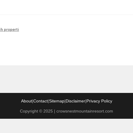
ih properti
About
|
Contact
|
Sitemap
|
Disclaimer
|
Privacy Policy
Copyright © 2025 | crowsnestmountainresort.com