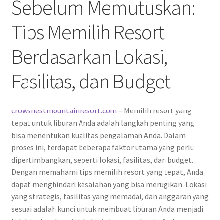
Sebelum Memutuskan:
Tips Memilih Resort
Berdasarkan Lokasi,
Fasilitas, dan Budget
crowsnestmountainresort.com
– Memilih resort yang
tepat untuk liburan Anda adalah langkah penting yang
bisa menentukan kualitas pengalaman Anda. Dalam
proses ini, terdapat beberapa faktor utama yang perlu
dipertimbangkan, seperti lokasi, fasilitas, dan budget.
Dengan memahami tips memilih resort yang tepat, Anda
dapat menghindari kesalahan yang bisa merugikan. Lokasi
yang strategis, fasilitas yang memadai, dan anggaran yang
sesuai adalah kunci untuk membuat liburan Anda menjadi