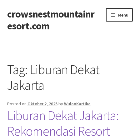
crowsnestmountainr
Skip
Skip
Menu
to
to
esort.com
navigation
content
Beranda
About
Tag:
Liburan Dekat
Contact
Jakarta
Disclaimer
Posted on
Oktober 2, 2025
by
WulanKartika
Privacy Policy
Liburan Dekat Jakarta:
Sitemap
Rekomendasi Resort