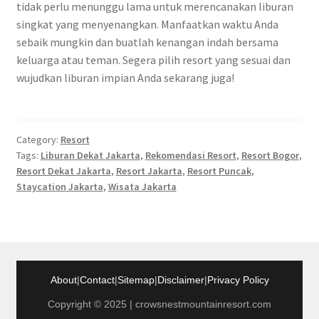
tidak perlu menunggu lama untuk merencanakan liburan
singkat yang menyenangkan. Manfaatkan waktu Anda
sebaik mungkin dan buatlah kenangan indah bersama
keluarga atau teman. Segera pilih resort yang sesuai dan
wujudkan liburan impian Anda sekarang juga!
Category:
Resort
Tags:
Liburan Dekat Jakarta
,
Rekomendasi Resort
,
Resort Bogor
,
Resort Dekat Jakarta
,
Resort Jakarta
,
Resort Puncak
,
Staycation Jakarta
,
Wisata Jakarta
About
|
Contact
|
Sitemap
|
Disclaimer
|
Privacy Policy
Copyright © 2025 | crowsnestmountainresort.com