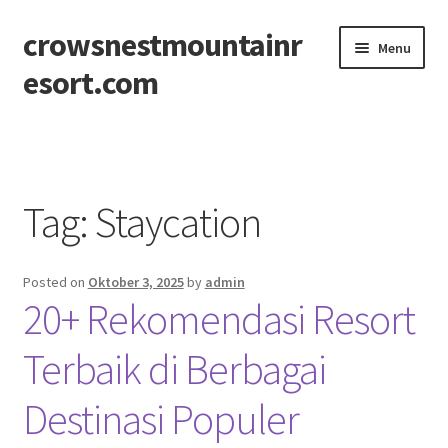
crowsnestmountainr
Skip
Skip
Menu
to
to
esort.com
navigation
content
Beranda
About
Tag:
Staycation
Contact
Posted on
Oktober 3, 2025
by
admin
Disclaimer
20+ Rekomendasi Resort
Privacy Policy
Terbaik di Berbagai
Sitemap
Destinasi Populer