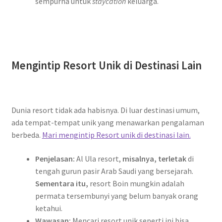
sempurna untuk
staycation
keluarga.
W
A
G
G
d
a
Mengintip Resort Unik di Destinasi Lain
f
t
a
Dunia resort tidak ada habisnya. Di luar destinasi umum,
r
ada tempat-tempat unik yang menawarkan pengalaman
berbeda.
Mari mengintip Resort unik di destinasi lain.
Penjelasan:
Al Ula resort,
misalnya,
terletak
di
tengah gurun pasir Arab Saudi yang bersejarah.
Sementara itu,
resort Boin mungkin adalah
permata tersembunyi yang belum banyak orang
ketahui.
Wawasan:
Mencari resort unik seperti ini bisa