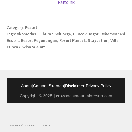
Paito hk
Category:
Resort
Tags:
Akomodasi
,
Liburan Keluarga
,
Puncak Bogor
,
Rekomendasi
Resort
,
Resort Pegunungan
,
Resort Puncak
,
Staycation
,
Villa
Puncak
,
Wisata Alam
About
|
Contact
|
Sitemap
|
Disclaimer
|
Privacy Policy
Copyright © 2025 | crowsnestmountainresort.com
DEWAPOKER Situs Slot Gacor Online Resmi