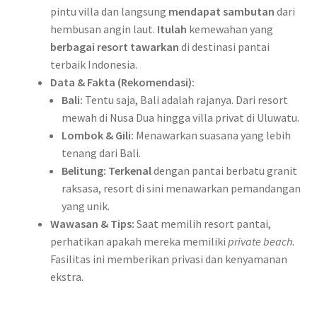
pintu villa dan langsung
mendapat sambutan
dari
hembusan angin laut.
Itulah
kemewahan yang
berbagai resort tawarkan
D
di destinasi pantai
terbaik Indonesia.
E
Data & Fakta (Rekomendasi):
W
Bali:
Tentu saja, Bali adalah rajanya. Dari resort
A
mewah di Nusa Dua hingga villa privat di Uluwatu.
G
Lombok & Gili:
Menawarkan suasana yang lebih
G
tenang dari Bali.
d
Belitung:
Terkenal
dengan pantai berbatu granit
a
raksasa, resort di sini menawarkan pemandangan
f
yang unik.
t
Wawasan & Tips:
Saat memilih resort pantai,
a
perhatikan apakah mereka memiliki
r
private beach
.
Fasilitas ini memberikan privasi dan kenyamanan
ekstra.