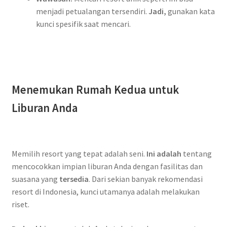
menjadi petualangan tersendiri.
Jadi,
gunakan kata
kunci spesifik saat mencari.
Menemukan Rumah Kedua untuk
Liburan Anda
Memilih resort yang tepat adalah seni.
Ini adalah
N
tentang
mencocokkan impian liburan Anda dengan fasilitas dan
a
suasana yang
tersedia
. Dari sekian banyak rekomendasi
g
resort di Indonesia, kunci utamanya adalah melakukan
a
riset.
3
0