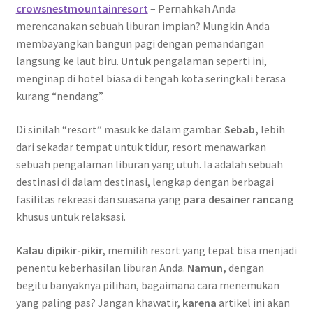
crowsnestmountainresort
– Pernahkah Anda
merencanakan sebuah liburan impian? Mungkin Anda
membayangkan bangun pagi dengan pemandangan
langsung ke laut biru.
Untuk
pengalaman seperti ini
D
,
menginap di hotel biasa di tengah kota seringkali terasa
E
kurang “nendang”.
W
A
Di sinilah “resort” masuk ke dalam gambar.
Sebab,
lebih
G
dari sekadar tempat untuk tidur, resort menawarkan
G
sebuah pengalaman liburan yang utuh. Ia adalah sebuah
destinasi di dalam destinasi, lengkap dengan berbagai
fasilitas rekreasi dan suasana yang
para desainer rancang
khusus untuk relaksasi.
Kalau dipikir-pikir,
memilih resort yang tepat bisa menjadi
penentu keberhasilan liburan Anda.
Namun,
dengan
begitu banyaknya pilihan, bagaimana cara menemukan
yang paling pas? Jangan khawatir,
karena
artikel ini akan