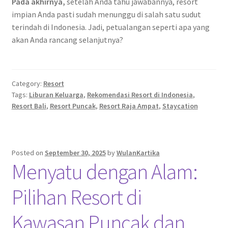
Pada akhirnya,
setelah Anda tahu jawabannya, resort
3
impian Anda pasti sudah menunggu di salah satu sudut
terindah di Indonesia. Jadi, petualangan seperti apa yang
akan Anda rancang selanjutnya?
Category:
Resort
Tags:
Liburan Keluarga
,
Rekomendasi Resort di Indonesia
,
Resort Bali
,
Resort Puncak
,
Resort Raja Ampat
,
Staycation
Posted on
September 30, 2025
by
WulanKartika
Menyatu dengan Alam:
Pilihan Resort di
Kawasan Puncak dan