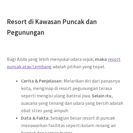
Resort di Kawasan Puncak dan
Pegunungan
Bagi Anda yang lebih menyukai udara sejuk,
maka
resort
puncak atau Lembang
adalah pilihan yang tepat.
Cerita & Penjelasan:
Melarikan diri dari panasnya
kota, menginap di resort pegunungan terasa
seperti mengisi ulang baterai jiwa.
Selain itu,
suasana yang tenang dan udara yang bersih adalah
obat stres yang ampuh.
Data & Fakta:
D
Sebagian besar resort di puncak
menawarkan fasilitas seperti kolam renang air
E
hangat dan taman bunga.
W