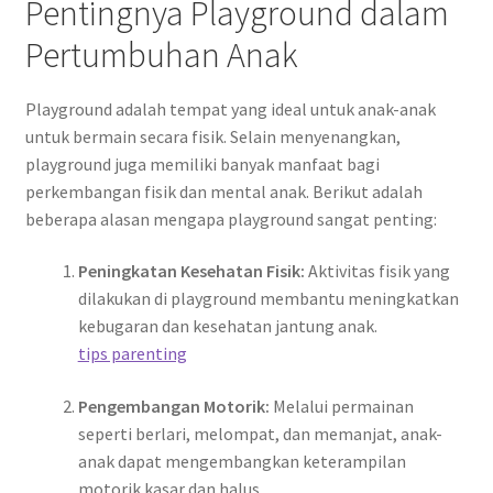
Pentingnya Playground dalam
Pertumbuhan Anak
Playground adalah tempat yang ideal untuk anak-anak
untuk bermain secara fisik. Selain menyenangkan,
playground juga memiliki banyak manfaat bagi
perkembangan fisik dan mental anak. Berikut adalah
beberapa alasan mengapa playground sangat penting:
Peningkatan Kesehatan Fisik:
Aktivitas fisik yang
dilakukan di playground membantu meningkatkan
kebugaran dan kesehatan jantung anak.
tips parenting
Pengembangan Motorik:
Melalui permainan
seperti berlari, melompat, dan memanjat, anak-
anak dapat mengembangkan keterampilan
motorik kasar dan halus.