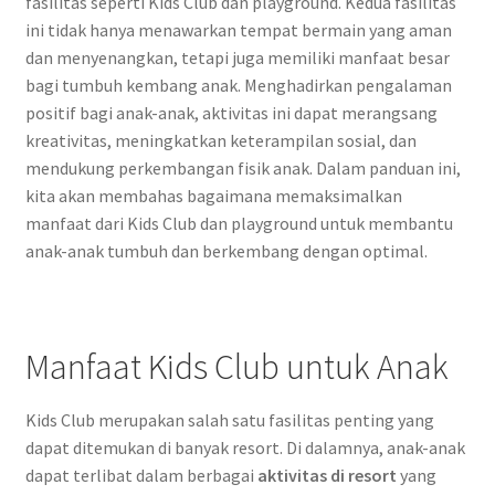
fasilitas seperti Kids Club dan playground. Kedua fasilitas
ini tidak hanya menawarkan tempat bermain yang aman
dan menyenangkan, tetapi juga memiliki manfaat besar
bagi tumbuh kembang anak. Menghadirkan pengalaman
positif bagi anak-anak, aktivitas ini dapat merangsang
kreativitas, meningkatkan keterampilan sosial, dan
mendukung perkembangan fisik anak. Dalam panduan ini,
kita akan membahas bagaimana memaksimalkan
manfaat dari Kids Club dan playground untuk membantu
anak-anak tumbuh dan berkembang dengan optimal.
Manfaat Kids Club untuk Anak
Kids Club merupakan salah satu fasilitas penting yang
dapat ditemukan di banyak resort. Di dalamnya, anak-anak
dapat terlibat dalam berbagai
aktivitas di resort
yang