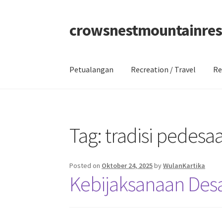
crowsnestmountainres
Skip
Skip
to
to
navigation
content
Petualangan
Recreation / Travel
Re
Beranda
About
Contact
Disclaimer
Privacy Po
Tag:
tradisi pedesa
Posted on
Oktober 24, 2025
by
WulanKartika
Kebijaksanaan Desa: