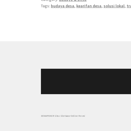
Tags:
budaya desa
,
kearifan desa
,
solusi lokal
,
tr
DEWAPOKER Situs Slot Gacor Online Resmi