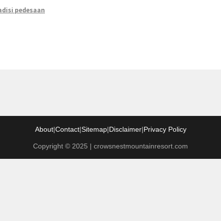
adisi pedesaan
About
|
Contact
|
Sitemap
|
Disclaimer
|
Privacy Policy
Copyright © 2025 | crowsnestmountainresort.com