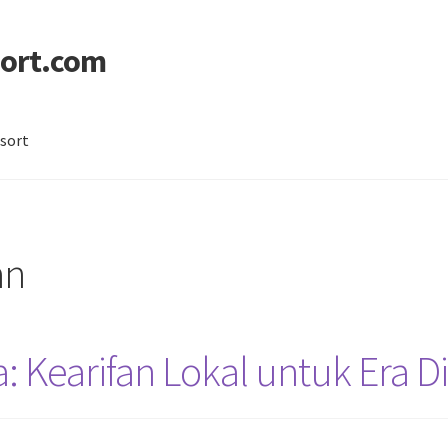
ort.com
sort
licy
Sitemap
an
 Kearifan Lokal untuk Era Di