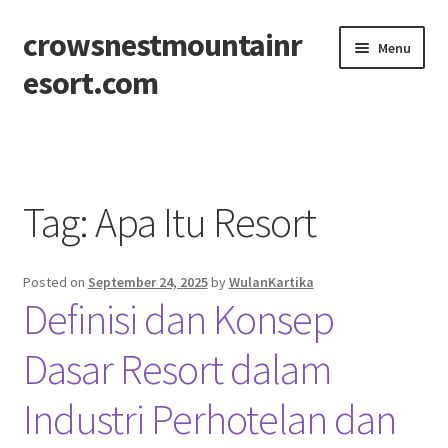
crowsnestmountainr
Skip
Skip
Menu
to
to
esort.com
navigation
content
Beranda
About
Tag:
Apa Itu Resort
Contact
Posted on
September 24, 2025
by
WulanKartika
Disclaimer
Definisi dan Konsep
Privacy Policy
Dasar Resort dalam
Sitemap
Industri Perhotelan dan