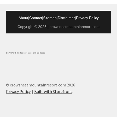
About
|
Contact
|
Sitemap
|
Disclaimer
|
Privacy Policy
Copyright © 2025 | crowsnestmountainresort.com
DEWAPOKER Situs Slot Gacor Online Resmi
© crowsnestmountainresort.com 2026
Privacy Policy
Built with Storefront
.