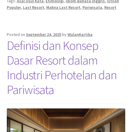
Tags:
Asal Usul Kata
,
Etimologi
,
Idiom Bahasa Inggris
,
Istilah
Populer
,
Last Resort
,
Makna Last Resort
,
Pariwisata
,
Resort
Posted on
September 24, 2025
by
WulanKartika
Definisi dan Konsep
Dasar Resort dalam
Industri Perhotelan dan
Pariwisata