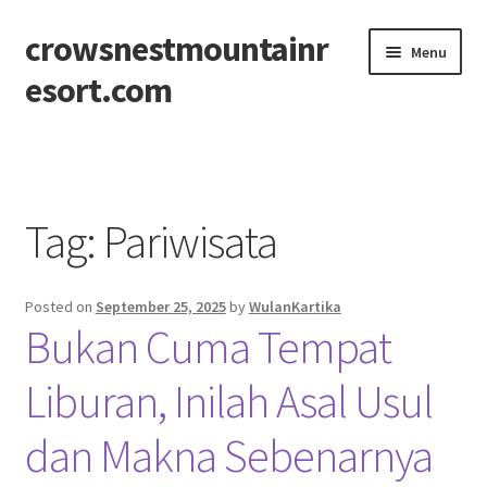
crowsnestmountainr
Skip
Skip
Menu
to
to
esort.com
navigation
content
Beranda
About
Tag:
Pariwisata
Contact
Posted on
September 25, 2025
by
WulanKartika
Disclaimer
Bukan Cuma Tempat
Privacy Policy
Liburan, Inilah Asal Usul
Sitemap
dan Makna Sebenarnya