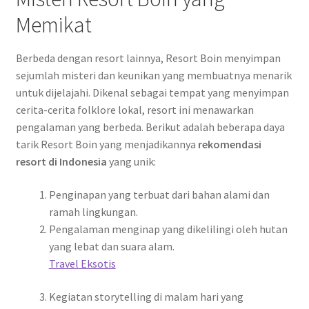
Memikat
Berbeda dengan resort lainnya, Resort Boin menyimpan
sejumlah misteri dan keunikan yang membuatnya menarik
untuk dijelajahi. Dikenal sebagai tempat yang menyimpan
cerita-cerita folklore lokal, resort ini menawarkan
pengalaman yang berbeda. Berikut adalah beberapa daya
tarik Resort Boin yang menjadikannya
rekomendasi
resort di Indonesia
yang unik:
Penginapan yang terbuat dari bahan alami dan
ramah lingkungan.
Pengalaman menginap yang dikelilingi oleh hutan
yang lebat dan suara alam.
Travel Eksotis
Kegiatan storytelling di malam hari yang