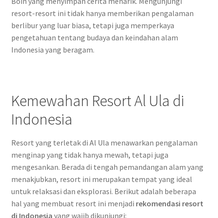
Boin yang menyimpan cerita menarik. Mengunjungi
resort-resort ini tidak hanya memberikan pengalaman
berlibur yang luar biasa, tetapi juga memperkaya
pengetahuan tentang budaya dan keindahan alam
Indonesia yang beragam.
Kemewahan Resort Al Ula di
Indonesia
Resort yang terletak di Al Ula menawarkan pengalaman
menginap yang tidak hanya mewah, tetapi juga
mengesankan. Berada di tengah pemandangan alam yang
menakjubkan, resort ini merupakan tempat yang ideal
untuk relaksasi dan eksplorasi. Berikut adalah beberapa
hal yang membuat resort ini menjadi
rekomendasi resort
di Indonesia
yang wajib dikunjungi: