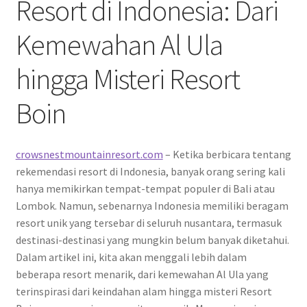
Resort di Indonesia: Dari
Kemewahan Al Ula
hingga Misteri Resort
Boin
crowsnestmountainresort.com
– Ketika berbicara tentang
rekemendasi resort di Indonesia, banyak orang sering kali
hanya memikirkan tempat-tempat populer di Bali atau
Lombok. Namun, sebenarnya Indonesia memiliki beragam
resort unik yang tersebar di seluruh nusantara, termasuk
destinasi-destinasi yang mungkin belum banyak diketahui.
Dalam artikel ini, kita akan menggali lebih dalam
beberapa resort menarik, dari kemewahan Al Ula yang
terinspirasi dari keindahan alam hingga misteri Resort