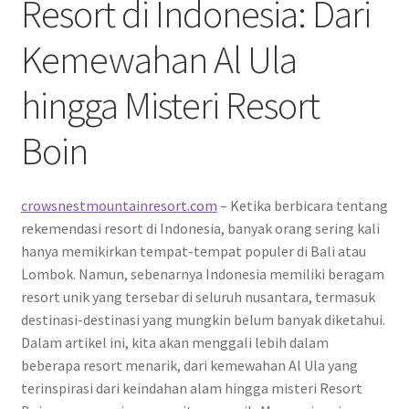
Resort di Indonesia: Dari
Kemewahan Al Ula
hingga Misteri Resort
Boin
crowsnestmountainresort.com
– Ketika berbicara tentang
rekemendasi resort di Indonesia, banyak orang sering kali
hanya memikirkan tempat-tempat populer di Bali atau
Lombok. Namun, sebenarnya Indonesia memiliki beragam
resort unik yang tersebar di seluruh nusantara, termasuk
destinasi-destinasi yang mungkin belum banyak diketahui.
Dalam artikel ini, kita akan menggali lebih dalam
beberapa resort menarik, dari kemewahan Al Ula yang
terinspirasi dari keindahan alam hingga misteri Resort