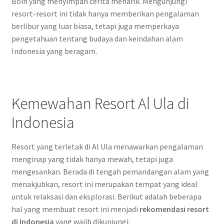
Boin yang menyimpan cerita menarik. Mengunjungi
resort-resort ini tidak hanya memberikan pengalaman
berlibur yang luar biasa, tetapi juga memperkaya
pengetahuan tentang budaya dan keindahan alam
Indonesia yang beragam.
Kemewahan Resort Al Ula di
Indonesia
Resort yang terletak di Al Ula menawarkan pengalaman
menginap yang tidak hanya mewah, tetapi juga
mengesankan. Berada di tengah pemandangan alam yang
menakjubkan, resort ini merupakan tempat yang ideal
untuk relaksasi dan eksplorasi. Berikut adalah beberapa
hal yang membuat resort ini menjadi
rekomendasi resort
di Indonesia
yang wajib dikunjungi: