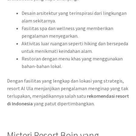
Desain arsitektur yang terinspirasi dari lingkungan
alam sekitarnya.
Fasilitas spa dan wellness yang memberikan
pengalaman menyegarkan.
Aktivitas luar ruangan seperti hiking dan bersepeda
untuk menikmati keindahan alam.
Restoran dengan menu khas yang menggunakan
bahan-bahan lokal.
Dengan fasilitas yang lengkap dan lokasi yang strategis,
resort Al Ula menjanjikan pengalaman menginap yang tak
terlupakan, menjadikannya salah satu
rekomendasi resort
di Indonesia
yang patut dipertimbangkan.
Misteri Resort Boin yang