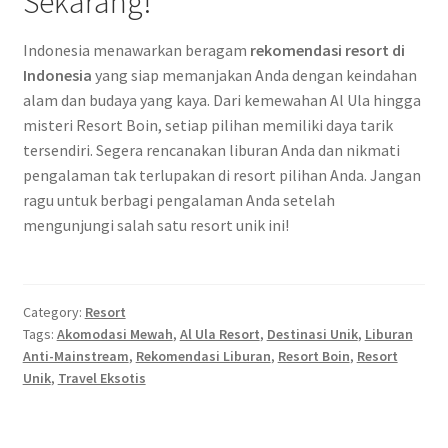
Sekarang!
Indonesia menawarkan beragam
rekomendasi resort di
Indonesia
yang siap memanjakan Anda dengan keindahan
alam dan budaya yang kaya. Dari kemewahan Al Ula hingga
misteri Resort Boin, setiap pilihan memiliki daya tarik
tersendiri. Segera rencanakan liburan Anda dan nikmati
pengalaman tak terlupakan di resort pilihan Anda. Jangan
ragu untuk berbagi pengalaman Anda setelah
mengunjungi salah satu resort unik ini!
Category:
Resort
Tags:
Akomodasi Mewah
,
Al Ula Resort
,
Destinasi Unik
,
Liburan
Anti-Mainstream
,
Rekomendasi Liburan
,
Resort Boin
,
Resort
Unik
,
Travel Eksotis