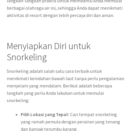
langkah-langkah praktis untuk membantu Anda memulai
berbagai olahraga air ini, sehingga Anda dapat menikmati
aktivitas di resort dengan lebih percaya diri dan aman.
Menyiapkan Diri untuk
Snorkeling
Snorkeling adalah salah satu cara terbaik untuk
menikmati keindahan bawah laut tanpa perlu pengalaman
menyelam yang mendalam. Berikut adalah beberapa
langkah yang perlu Anda lakukan untuk memulai
snorkeling:
Pilih Lokasi yang Tepat:
Cari tempat snorkeling
yang ramah pemula dengan perairan yang tenang
dan banyak terumbu karang.