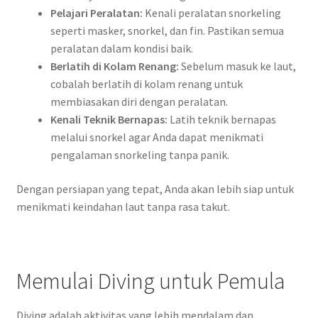
Pelajari Peralatan:
Kenali peralatan snorkeling
seperti masker, snorkel, dan fin. Pastikan semua
peralatan dalam kondisi baik.
Berlatih di Kolam Renang:
Sebelum masuk ke laut,
cobalah berlatih di kolam renang untuk
membiasakan diri dengan peralatan.
Kenali Teknik Bernapas:
Latih teknik bernapas
melalui snorkel agar Anda dapat menikmati
pengalaman snorkeling tanpa panik.
Dengan persiapan yang tepat, Anda akan lebih siap untuk
menikmati keindahan laut tanpa rasa takut.
Memulai Diving untuk Pemula
Diving adalah aktivitas yang lebih mendalam dan