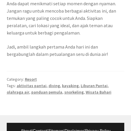
Anda dapat menikmati setiap momen dengan nyaman.
Jangan ragu untuk mencoba berbagai aktivitas ini, dan
temukan yang paling cocok untuk Anda. Siapkan
peralatan, cari lokasi yang ideal, dan ajak teman atau
keluarga untuk berbagi pengalaman.
Jadi, ambil langkah pertama Anda hari ini dan
bergabunglah dalam petualangan seru di dunia air!
Category:
Resort
Tags:
aktivitas pantai
,
diving
,
kayaking
,
Liburan Pantai
,
olahraga air
,
panduan pemula
,
snorkeling
,
Wisata Bahari
About
|
Contact
|
Sitemap
|
Disclaimer
|
Privacy Policy