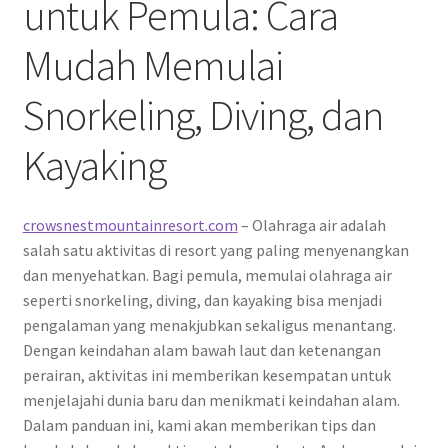
untuk Pemula: Cara
Mudah Memulai
Snorkeling, Diving, dan
Kayaking
crowsnestmountainresort.com
– Olahraga air adalah
salah satu aktivitas di resort yang paling menyenangkan
dan menyehatkan. Bagi pemula, memulai olahraga air
seperti snorkeling, diving, dan kayaking bisa menjadi
pengalaman yang menakjubkan sekaligus menantang.
Dengan keindahan alam bawah laut dan ketenangan
perairan, aktivitas ini memberikan kesempatan untuk
menjelajahi dunia baru dan menikmati keindahan alam.
Dalam panduan ini, kami akan memberikan tips dan