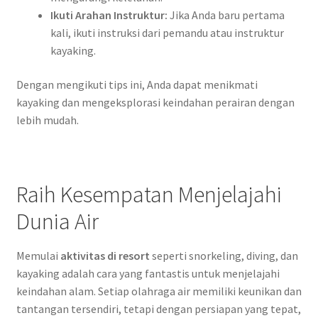
Ikuti Arahan Instruktur:
Jika Anda baru pertama
kali, ikuti instruksi dari pemandu atau instruktur
kayaking.
Dengan mengikuti tips ini, Anda dapat menikmati
kayaking dan mengeksplorasi keindahan perairan dengan
lebih mudah.
Raih Kesempatan Menjelajahi
Dunia Air
Memulai
aktivitas di resort
seperti snorkeling, diving, dan
kayaking adalah cara yang fantastis untuk menjelajahi
keindahan alam. Setiap olahraga air memiliki keunikan dan
tantangan tersendiri, tetapi dengan persiapan yang tepat,