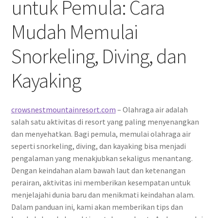
untuk Pemula: Cara
Mudah Memulai
Snorkeling, Diving, dan
Kayaking
crowsnestmountainresort.com
– Olahraga air adalah
salah satu aktivitas di resort yang paling menyenangkan
dan menyehatkan. Bagi pemula, memulai olahraga air
seperti snorkeling, diving, dan kayaking bisa menjadi
pengalaman yang menakjubkan sekaligus menantang.
Dengan keindahan alam bawah laut dan ketenangan
perairan, aktivitas ini memberikan kesempatan untuk
menjelajahi dunia baru dan menikmati keindahan alam.
Dalam panduan ini, kami akan memberikan tips dan