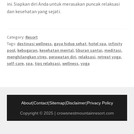
ini. Siapkan diri Anda untuk merasakan puncak relaksasi
dan kesehatan yang sejati.
Category:
Resort
Tags:
destinasi wellness
,
gaya hidup sehat
,
hotel spa
,
infinity
pool
,
kebugaran
,
kesehatan mental
,
liburan santai
,
meditasi
,
menghilangkan stres
,
perawatan diri
,
relaksasi
,
retreat yoga
,
self-care
,
spa
,
tips relaksasi
,
wellness
,
yoga
About
|
Contact
|
Sitemap
|
Disclaimer
|
Privacy Policy
Copyright © 2025 | crowsnestmountainresort.com