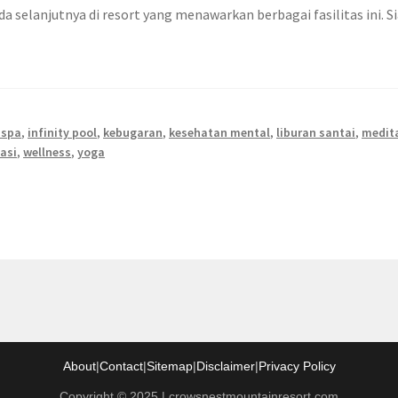
 selanjutnya di resort yang menawarkan berbagai fasilitas ini. 
 spa
,
infinity pool
,
kebugaran
,
kesehatan mental
,
liburan santai
,
medit
sasi
,
wellness
,
yoga
About
|
Contact
|
Sitemap
|
Disclaimer
|
Privacy Policy
Copyright © 2025 | crowsnestmountainresort.com