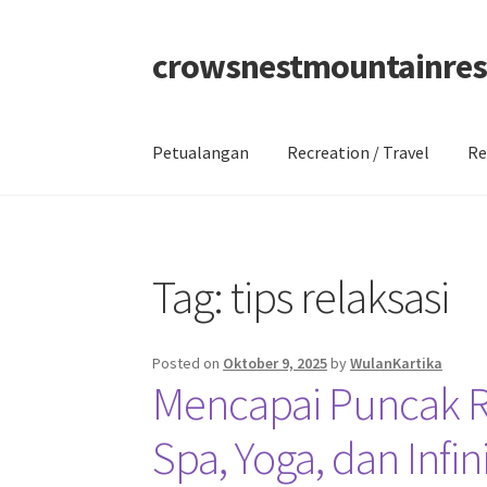
crowsnestmountainres
Skip
Skip
to
to
navigation
content
Petualangan
Recreation / Travel
Re
Beranda
About
Contact
Disclaimer
Privacy Po
Tag:
tips relaksasi
Posted on
Oktober 9, 2025
by
WulanKartika
Mencapai Puncak R
Spa, Yoga, dan Infin