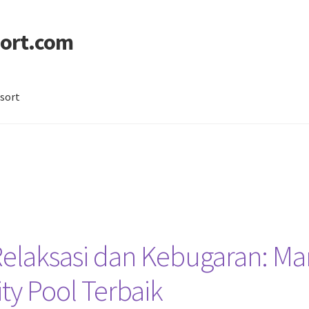
ort.com
sort
licy
Sitemap
elaksasi dan Kebugaran: Man
ity Pool Terbaik