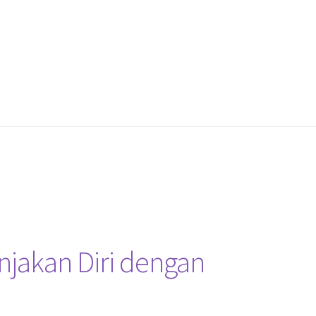
jakan Diri dengan