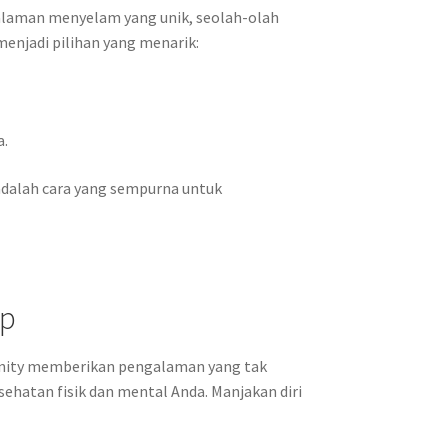
alaman menyelam yang unik, seolah-olah
enjadi pilihan yang menarik:
a.
adalah cara yang sempurna untuk
up
finity memberikan pengalaman yang tak
hatan fisik dan mental Anda. Manjakan diri